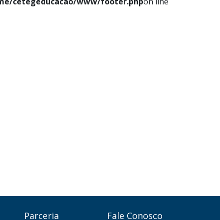
me/cetegeducacao/www/footer.php
on line
Parceria
Fale Conosco