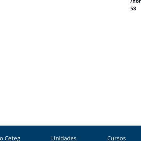
/ho
58
o Ceteg
Unidades
Cursos