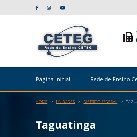
Página Inicial
Rede de Ensino C
HOME
>
UNIDADES
>
DISTRITO FEDERAL
>
TAGU
Taguatinga