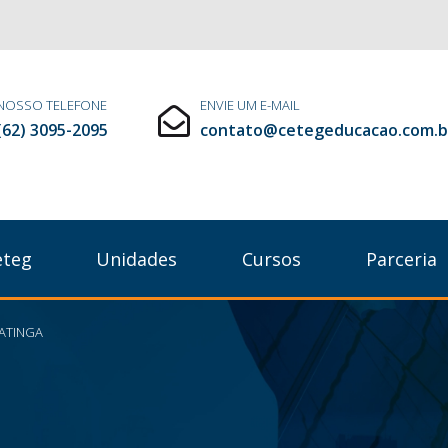
NOSSO TELEFONE
ENVIE UM E-MAIL
(62) 3095-2095
contato@cetegeducacao.com.b
eteg
Unidades
Cursos
Parceria
ATINGA